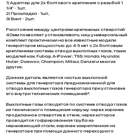
1) Адаптер для 2х болтового крепления с резьбой 1
1/4" - 1шт.
2) Прокладка - 1шт,
3) Винт - 2шт.
Расстояние между центрами крепежных отверстий
40мм позволяет устанавливать наш универсальный
комплект практически на все известные модели
генераторов мощностью до 4-5 квт с 2х болтовым
креплением системы отвода выхлопных газов, таких
моделей как: Fubag; A-iPower; TSS; Honda; Hyundai;
Huter; Daewoo; Champion; Mitsui; Denzel и многих
других.
Данная деталь является частью выхлопной
системы для генератора предназначенной для
отвода выхлопных газов генератора при установке
его внутри технических помещений*.
Выхлопные газы отводятся по системе отвода газов
из технического помещения наружу через заранее
проделанное отверстие в стене, через которое
проводится гофрированная труба из
нержавеющей стали, заранее закрепленная на
генераторе при помощи данного переходного